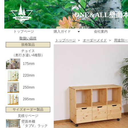
ONE&ALL壁
トップページ
購入ガイド
会社案内
取扱い品目
トップページ
＞
オーダーメイド
＞
用途別一
規格製品
チョイス
（奥行き違い4種類）
175mm
220mm
250mm
295mm
サイズオーダー製品
見積りページ
壁面本棚
「タブV」ラック