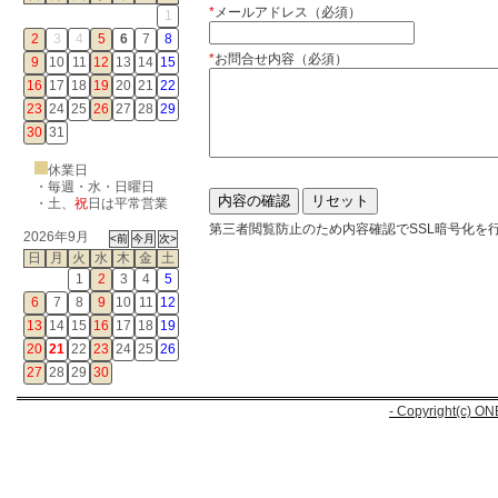
*
メールアドレス（必須）
1
2
3
4
5
6
7
8
*
お問合せ内容（必須）
9
10
11
12
13
14
15
16
17
18
19
20
21
22
23
24
25
26
27
28
29
30
31
休業日
・毎週・水・日曜日
・
土
、
祝
日は平常営業
第三者閲覧防止のため内容確認でSSL暗号化を
2026年9月
日
月
火
水
木
金
土
1
2
3
4
5
6
7
8
9
10
11
12
13
14
15
16
17
18
19
20
21
22
23
24
25
26
27
28
29
30
- Copyright(c) ON