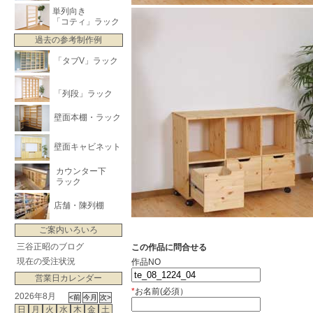
単列向き
「コティ」ラック
過去の参考制作例
「タブV」ラック
「列段」ラック
壁面本棚・ラック
壁面キャビネット
カウンター下
ラック
店舗・陳列棚
ご案内いろいろ
三谷正昭のブログ
この作品に問合せる
現在の受注状況
作品NO
営業日カレンダー
*
お名前(必須）
2026年8月
日
月
火
水
木
金
土