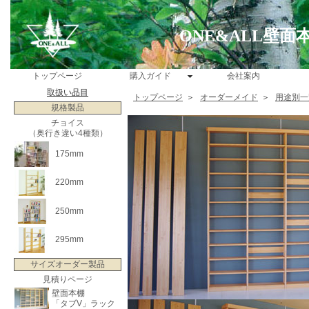
ONE&ALL壁
トップページ
購入ガイド
会社案内
取扱い品目
トップページ
＞
オーダーメイド
＞
用途別一
規格製品
チョイス
（奥行き違い4種類）
175mm
220mm
250mm
295mm
サイズオーダー製品
見積りページ
壁面本棚
「タブV」ラック