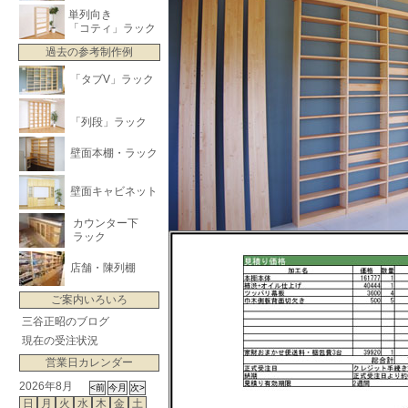
単列向き
「コティ」ラック
過去の参考制作例
「タブV」ラック
「列段」ラック
壁面本棚・ラック
壁面キャビネット
カウンター下
ラック
店舗・陳列棚
ご案内いろいろ
三谷正昭のブログ
現在の受注状況
営業日カレンダー
2026年8月
日
月
火
水
木
金
土