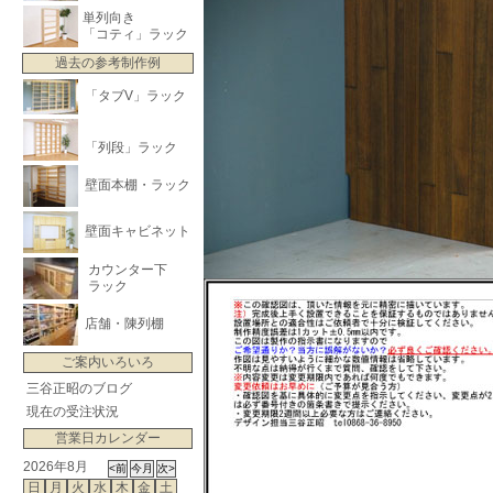
単列向き
「コティ」ラック
過去の参考制作例
「タブV」ラック
「列段」ラック
壁面本棚・ラック
壁面キャビネット
カウンター下
ラック
店舗・陳列棚
ご案内いろいろ
三谷正昭のブログ
現在の受注状況
営業日カレンダー
2026年8月
日
月
火
水
木
金
土