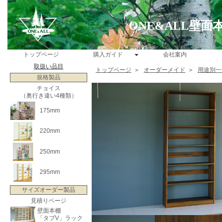
ONE&ALL壁
トップページ
購入ガイド
会社案内
取扱い品目
トップページ
＞
オーダーメイド
＞
用途別一
規格製品
チョイス
（奥行き違い4種類）
175mm
220mm
250mm
295mm
サイズオーダー製品
見積りページ
壁面本棚
「タブV」ラック