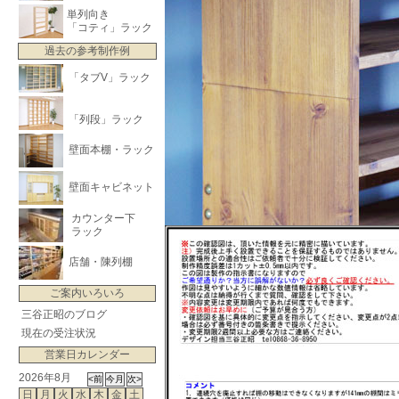
単列向き
「コティ」ラック
過去の参考制作例
「タブV」ラック
「列段」ラック
壁面本棚・ラック
壁面キャビネット
カウンター下
ラック
店舗・陳列棚
ご案内いろいろ
三谷正昭のブログ
現在の受注状況
営業日カレンダー
2026年8月
日
月
火
水
木
金
土