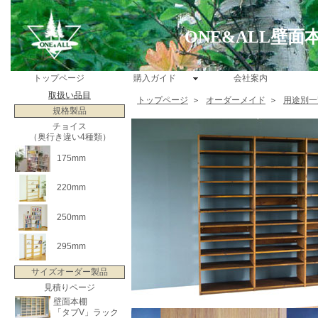
ONE&ALL壁
トップページ
購入ガイド
会社案内
取扱い品目
トップページ
＞
オーダーメイド
＞
用途別一
規格製品
チョイス
（奥行き違い4種類）
175mm
220mm
250mm
295mm
サイズオーダー製品
見積りページ
壁面本棚
「タブV」ラック